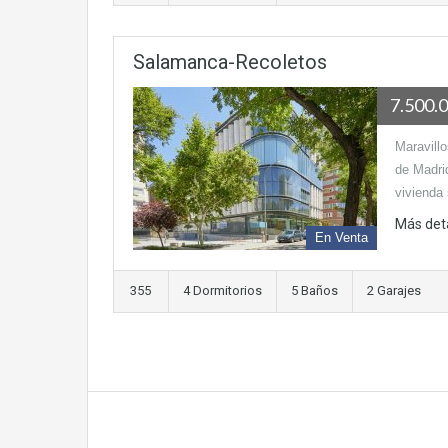
Salamanca-Recoletos
7.500.
Maravillo
de Madrid
vivienda
Más det
En Venta
355
4 Dormitorios
5 Baños
2 Garajes