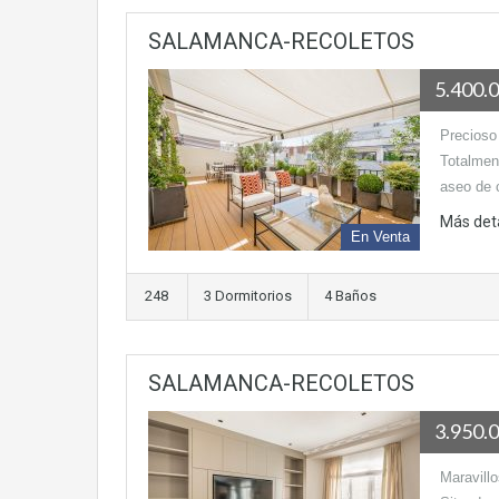
SALAMANCA-RECOLETOS
5.400.
Precioso 
Totalmen
aseo de 
Más det
En Venta
248
3 Dormitorios
4 Baños
SALAMANCA-RECOLETOS
3.950.
Maravill