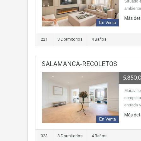
Situado e
ambiente
Más det
En Venta
221
3 Dormitorios
4 Baños
SALAMANCA-RECOLETOS
5.850.
Maravillo
completa
entrada 
Más det
En Venta
323
3 Dormitorios
4 Baños