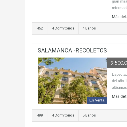
gran mir
reformad
Más det
462
4 Dormitorios
4 Baños
SALAMANCA -RECOLETOS
9.500.
Espectacu
del año 
altísima
Más det
En Venta
499
4 Dormitorios
5 Baños