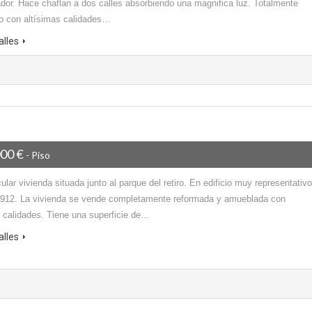
ador. Hace chaflan a dos calles absorbiendo una magnifica luz. Totalmente
o con altísimas calidades…
alles
000 €
- Piso
lar vivienda situada junto al parque del retiro. En edificio muy representativo
1912. La vivienda se vende completamente reformada y amueblada con
s calidades. Tiene una superficie de…
alles