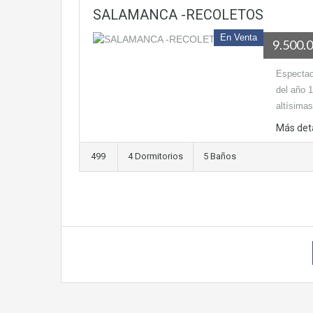
SALAMANCA -RECOLETOS
En Venta
9.500.
Espectacu
del año 
altísima
Más det
499
4 Dormitorios
5 Baños