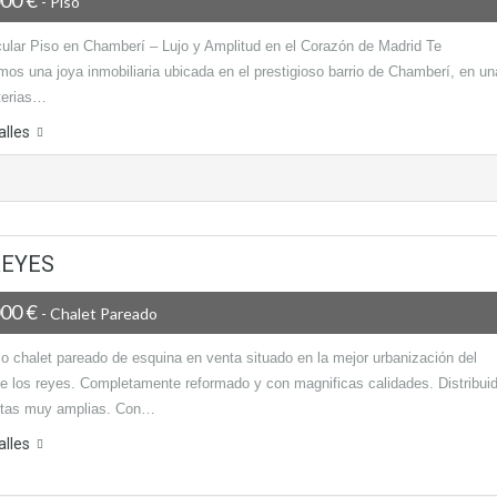
- Piso
ular Piso en Chamberí – Lujo y Amplitud en el Corazón de Madrid Te
os una joya inmobiliaria ubicada en el prestigioso barrio de Chamberí, en un
rterias…
alles
REYES
000 €
- Chalet Pareado
co chalet pareado de esquina en venta situado en la mejor urbanización del
de los reyes. Completamente reformado y con magnificas calidades. Distribui
ntas muy amplias. Con…
alles