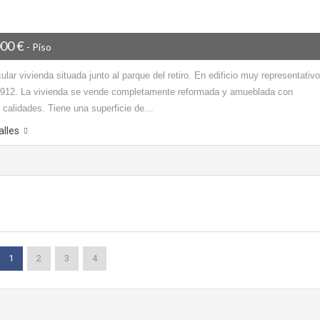
000 €
- Piso
lar vivienda situada junto al parque del retiro. En edificio muy representativo
1912. La vivienda se vende completamente reformada y amueblada con
s calidades. Tiene una superficie de…
alles
1
2
3
4