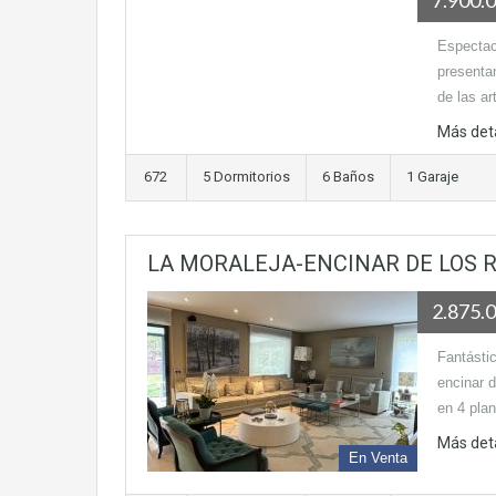
Espectac
presentam
de las a
Más det
672
5 Dormitorios
6 Baños
1 Garaje
LA MORALEJA-ENCINAR DE LOS 
2.875.
Fantásti
encinar 
en 4 pla
Más det
En Venta