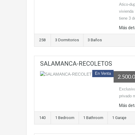
Atico-dup
vivienda 
tiene 3 d
Más det
258
3 Dormitorios
3 Baños
SALAMANCA-RECOLETOS
En Venta
2.500.
Exclusiva
privado 
Más det
140
1 Bedroom
1 Bathroom
1 Garaje