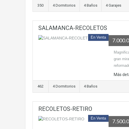
350
4 Dormitorios
4 Baños
4 Garajes
SALAMANCA-RECOLETOS
En Venta
7.000.
Magnific
gran mir
reformad
Más det
462
4 Dormitorios
4 Baños
RECOLETOS-RETIRO
En Venta
7.500.