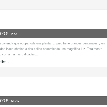
000 €
- Piso
a vivienda que ocupa toda una planta. El piso tiene grandes ventanales y un
ador. Hace chaflan a dos calles absorbiendo una magnifica luz. Totalmente
o con altísimas calidades…
alles
000 €
- Atico