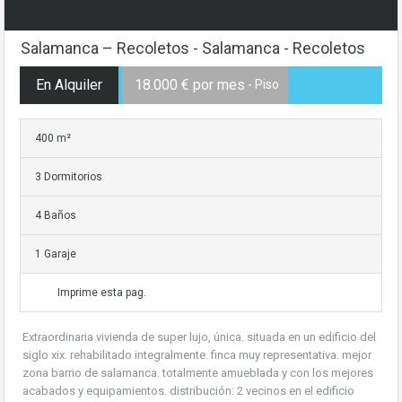
Salamanca – Recoletos - Salamanca - Recoletos
En Alquiler
18.000 € por mes
- Piso
400 m²
3 Dormitorios
4 Baños
1 Garaje
Imprime esta pag.
Extraordinaria vivienda de super lujo, única. situada en un edificio del
siglo xix. rehabilitado integralmente. finca muy representativa. mejor
zona barrio de salamanca. totalmente amueblada y con los mejores
acabados y equipamientos. distribución: 2 vecinos en el edificio