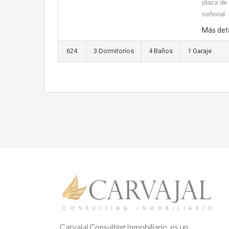
plaza de
señorial.
Más det
624
3 Dormitorios
4 Baños
1 Garaje
Carvajal Consulting Inmobiliario, es un